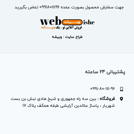
جهت سفارش محصول بصورت عمده 09918011196 تماس بگیرید
طراح سایت : وبیشه
پشتیبانی 24 ساعته
0991-80-111-96
فروشگاه :
بین سه راه جمهوری و شیخ هادی نبش بن بست
شهریار ، پاساژ علالدین آرایشی طبقه همکف پلاک 17