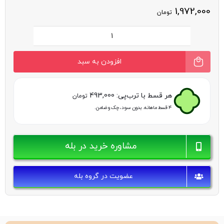
1,972,000
تومان
میکروسرم
رتینول
افزودن به سبد
هایلایف
عدد
هر قسط با ترب‌پی:
493,000
تومان
۴ قسط ماهانه. بدون سود، چک و ضامن.
مشاوره خرید در بله
عضویت در گروه بله