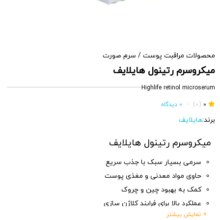
محصولات مراقبت پوست
/
سرم صورت
میکروسرم رتینول هایلایف
Highlife retinol microserum
0
(0)
•
0 دیدگاه
برند:
هایلایف
میکروسرم رتینول هایلایف
سرمی بسیار سبک با جذب سریع
حاوی مواد معدنی و مغذی پوست
کمک به بهبود چین و چروک
عملکرد بالا برای فرایند کلاژن سازی
+ نمایش بیشتر
بهبود قابلیت ارتجاعی پوست