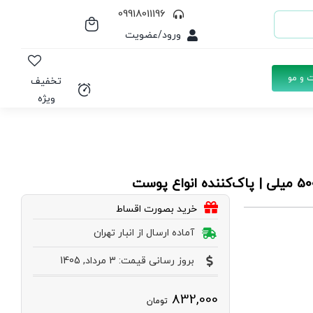
09918011196
ورود/عضویت
 و مو
تخفیف
ویژه
خرید بصورت اقساط
آماده ارسال از انبار تهران
بروز رسانی قیمت: 3 مرداد, 1405
832,000
تومان