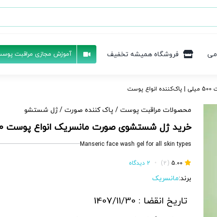
می
فروشگاه همیشه تخفیف
آموزش مجازی مراقبت پوست
وست
محصولات مراقبت پوست
/
پاک کننده صورت
/
ژل شستشو
خرید ژل شستشوی صورت مانسریک انواع پوست 500 میلی | پاک‌کننده انواع پوست
Manseric face wash gel for all skin types
5.00
(2)
•
2 دیدگاه
برند:
مانسریک
تاریخ انقضا : 1407/11/30