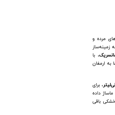
ای مرده و
 زمینه‌ساز
نسریک
، با
 به ارمغان
، برای
ماساژ داده
خشکی باقی