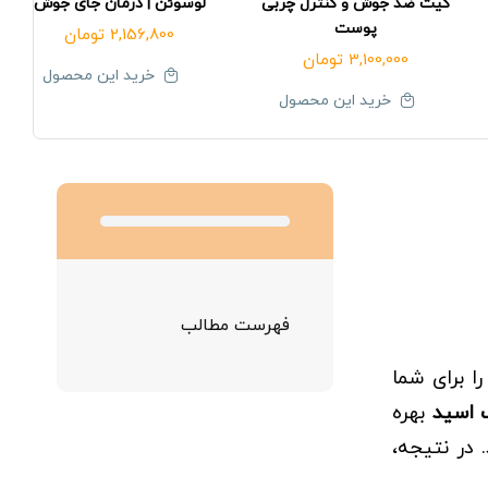
کیت ضد جوش و کنترل چربی
لوسوئن | درمان جای جوش
پوست
2,156,800
تومان
3,100,000
تومان
خرید این محصول
خرید این محصول
فهرست مطالب
ا برای شما
 اسید
بهره
 در نتیجه،