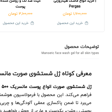
| خرید انواع ماسک هیدروژلی
کیت ضد لک و روشن کننده
Pergas
پوست
1,700,000
تومان
3,100,000
تومان
خرید این محصول
خرید این محصول
توضیحات محصول
Manseric face wash gel for all skin types
معرفی کوتاه ژل شستشوی صورت مانسر
ژل شستشوی صورت انواع پوست مانسریک ۵۰۰ میلی
فراهم می‌کند. این محصول با فرمولاسیون هوشمند
می‌برد تا ضمن پاکسازی عمقی آلودگی‌ها و چربی‌ه
پوستی روشن، یکدست و عاری از جوش خواهید د