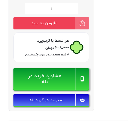
خرید
ژل
افزودن به سبد
شستشوی
صورت
هر قسط با ترب‌پی:
208,000
مانسریک
تومان
۴ قسط ماهانه. بدون سود، چک و ضامن.
انواع
پوست
مشاوره خرید در
500
بله
میلی
|
عضویت در گروه بله
پاک‌کننده
انواع
پوست