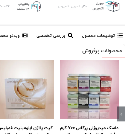
امکان تحویل اکسپرس
۲۴ساعته ، ۷روز هفته
توضیحات محصول
بررسی تخصصی
ویدئو محص
محصولات پرفروش
ماسک هیدروژلی پرگاس 700 گرم
کیت پلاژن ایلومینیت فمبلیس