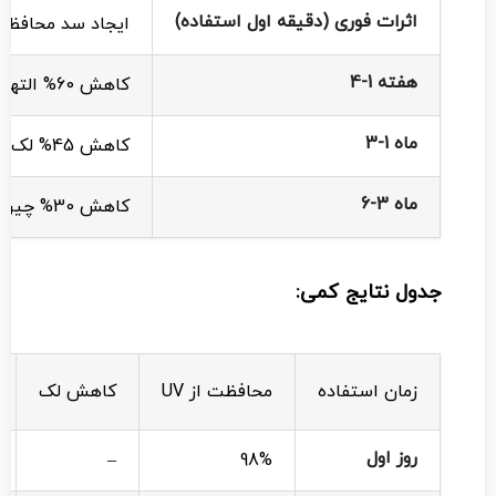
اثرات فوری (دقیقه اول استفاده)
ایجاد سد محافظتی
هفته 1-4
کاهش 60% التهاب و قرمزی پوست
ماه 1-3
کاهش 45% لک‌های موجود
ماه 3-6
کاهش 30% چین‌وچروک سطحی
جدول نتایج کمی:
زمان استفاده
محافظت از UV
کاهش لک
روز اول
–
98%