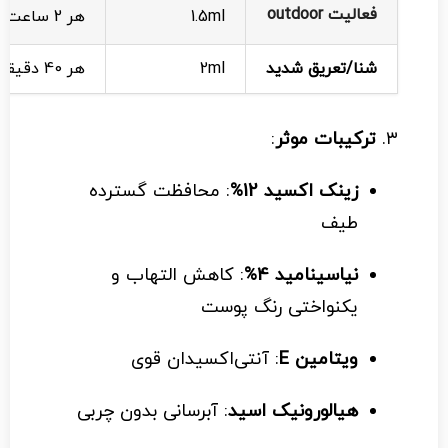
فعالیت outdoor
1.5ml
هر 2 ساعت
شنا/تعریق شدید
2ml
هر 40 دقیقه
۳.
ترکیبات موثر
:
زینک اکسید 12%
: محافظت گسترده
طیف
نیاسینامید 4%
: کاهش التهاب و
یکنواختی رنگ پوست
ویتامین E
: آنتی‌اکسیدان قوی
هیالورونیک اسید
: آبرسانی بدون چربی