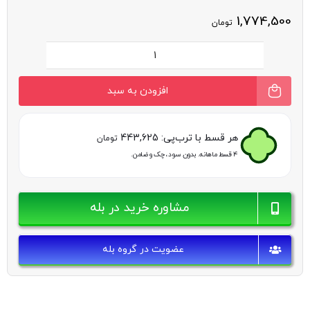
1,774,500
تومان
ژل
ضد
افزودن به سبد
آفتاب
مانسریک
هر قسط با ترب‌پی:
443,625
تومان
|
۴ قسط ماهانه. بدون سود، چک و ضامن.
SPF
مناسب
مشاوره خرید در بله
برای
انواع
عضویت در گروه بله
پوست
عدد