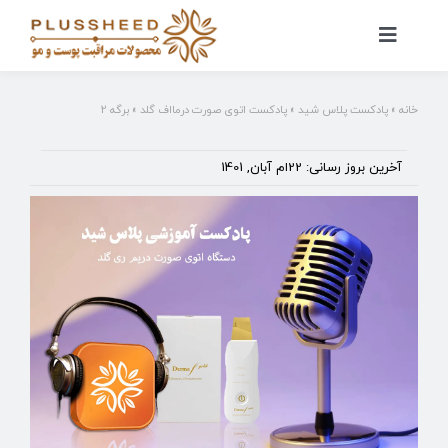
Ski
t
کنترلر
صفحه‌بندی
conten
خانه
»
پادکست پلاس شید
»
پادکست اتوی صورت درمااف گلد
»
برگه 2
آخرین بروز رسانی: 22ام آبان, 1401