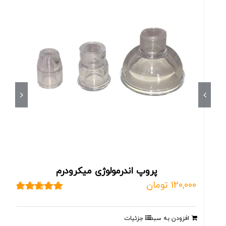
پروپ اندرمولوژی میکرودرم
120,000
تومان
نمره
5.00
از 5
افزودن به سبد
جزئیات